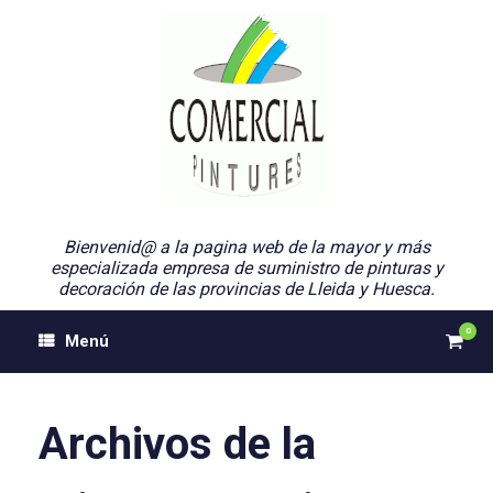
Saltar
al
contenido
Bienvenid@ a la pagina web de la mayor y más
especializada empresa de suministro de pinturas y
decoración de las provincias de Lleida y Huesca.
0
Ver
Menú
el
carri
de
comp
Archivos de la