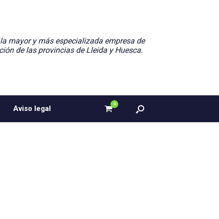
 la mayor y más especializada empresa de
ción de las provincias de Lleida y Huesca.
0
Ver
Aviso legal
el
carrito
de
compra