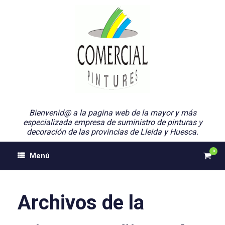
Saltar
al
contenido
Bienvenid@ a la pagina web de la mayor y más
especializada empresa de suministro de pinturas y
decoración de las provincias de Lleida y Huesca.
0
Ver
Menú
el
carri
de
comp
Archivos de la