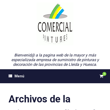
Saltar
al
contenido
Bienvenid@ a la pagina web de la mayor y más
especializada empresa de suministro de pinturas y
decoración de las provincias de Lleida y Huesca.
0
Ver
Menú
el
carri
de
comp
Archivos de la