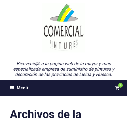
Saltar
al
contenido
Bienvenid@ a la pagina web de la mayor y más
especializada empresa de suministro de pinturas y
decoración de las provincias de Lleida y Huesca.
0
Ver
Menú
el
carri
de
comp
Archivos de la