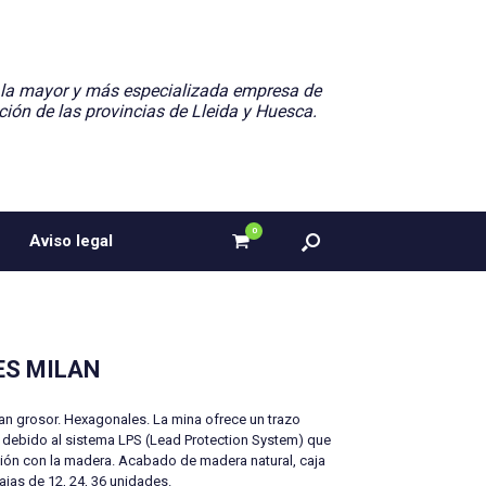
 la mayor y más especializada empresa de
ción de las provincias de Lleida y Huesca.
0
Ver
Aviso legal
el
carrito
de
compra
ES MILAN
an grosor. Hexagonales. La mina ofrece un trazo
a, debido al sistema LPS (Lead Protection System) que
sión con la madera. Acabado de madera natural, caja
Cajas de 12, 24, 36 unidades.