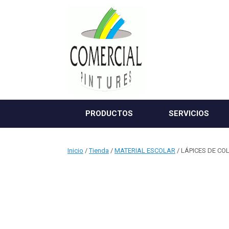
Saltar
al
contenido
PRODUCTOS
SERVICIOS
Inicio
/
Tienda
/
MATERIAL ESCOLAR
/ LÁPICES DE CO