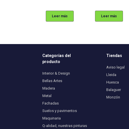
Leer más
Leer más
Categorías del
Tiendas
producto
Aviso legal
Interior & Design
Lleida
Bellas Artes
Huesca
Madera
Balaguer
Metal
Monzón
Fachadas
Suelos y pavimentos
Maquinaria
Q-alidad, nuestras pinturas