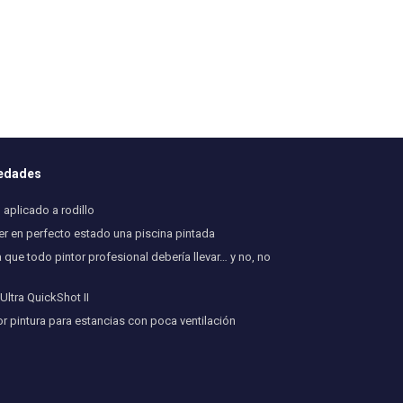
vedades
aplicado a rodillo
 en perfecto estado una piscina pintada
 que todo pintor profesional debería llevar… y no, no
ltra QuickShot II
or pintura para estancias con poca ventilación