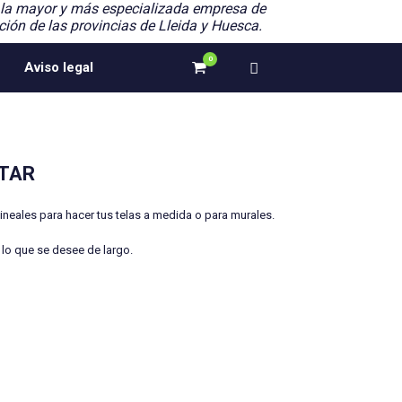
 la mayor y más especializada empresa de
ción de las provincias de Lleida y Huesca.
0
Ver
Aviso legal
el
carrito
de
compra
STAR
ineales para hacer tus telas a medida o para murales.
lo que se desee de largo.