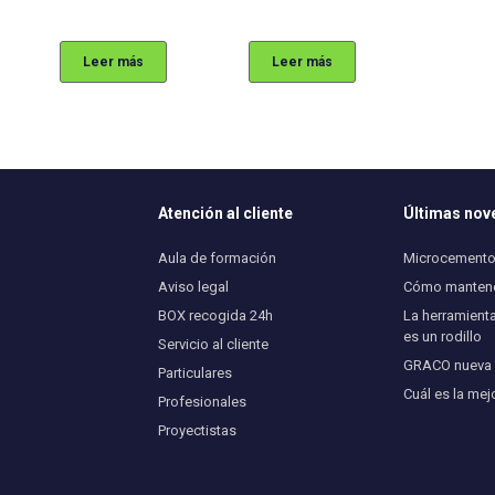
Leer más
Leer más
Atención al cliente
Últimas no
Aula de formación
Microcemento 
Aviso legal
Cómo mantener
BOX recogida 24h
La herramienta
es un rodillo
Servicio al cliente
GRACO nueva U
Particulares
Cuál es la mej
Profesionales
Proyectistas