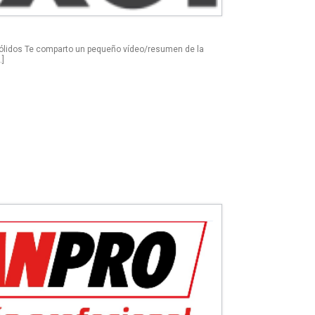
Sólidos Te comparto un pequeño vídeo/resumen de la
…]